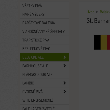
VŠETKY PIVÁ
Úvod
Belgick
PIVNÉ VÝBERY
St. Berna
DARČEKOVÉ BALENIA
VIANOČNÉ/ZIMNÉ ŠPECIÁLY
TRAPISTICKÉ PIVÁ
BEZLEPKOVÉ PIVO
BELGICKÉ ALE
FARMHOUSE ALE
FLÁMSKE SOUR ALE
LAMBIC
OVOCNÉ PIVÁ
WITBIER (PŠENIČNÉ)
PALE LAGER (SVETLÉ