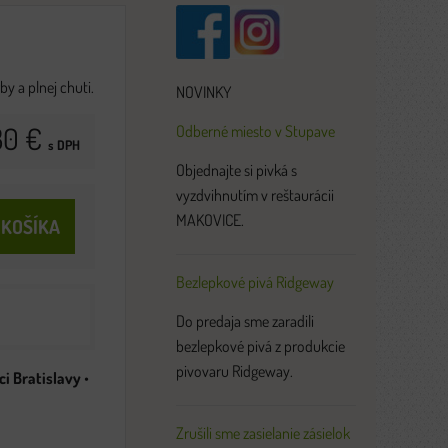
y a plnej chuti.
NOVINKY
30 €
Odberné miesto v Stupave
s DPH
Objednajte si pivká s
vyzdvihnutím v reštaurácii
MAKOVICE.
 KOŠÍKA
Bezlepkové pivá Ridgeway
Do predaja sme zaradili
bezlepkové pivá z produkcie
pivovaru Ridgeway.
i Bratislavy
•
Zrušili sme zasielanie zásielok