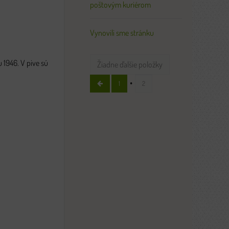
poštovým kuriérom
Vynovili sme stránku
 1946. V pive sú
Žiadne ďalšie položky
1
2