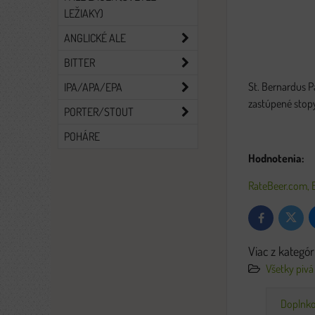
LEŽIAKY)
ANGLICKÉ ALE
BITTER
St. Bernardus P
IPA/APA/EPA
zastúpené stop
PORTER/STOUT
POHÁRE
Hodnotenia:
RateBeer.com,
Twitter
Facebook
Viac z kategór
Všetky pivá
Doplnko