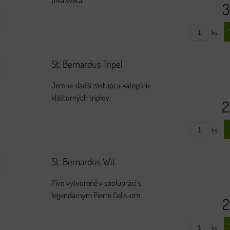
pivá sveta.
3
ks
St. Bernardus Tripel
Jemne sladší zástupca kategórie
kláštorných triplov.
2
ks
St. Bernardus Wit
Pivo vytvorené v spolupráci s
legendárnym Pierre Celis-om.
2
ks