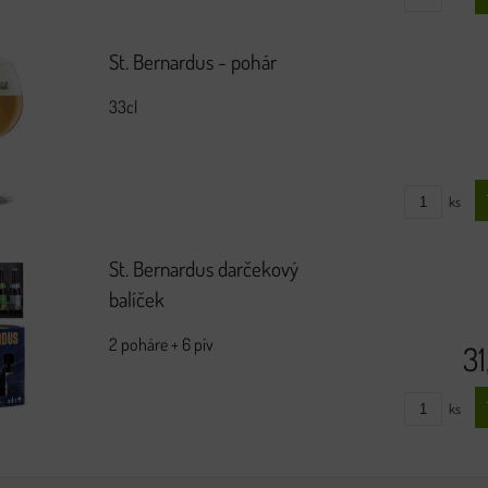
St. Bernardus - pohár
33cl
ks
St. Bernardus darčekový
balíček
2 poháre + 6 pív
3
ks