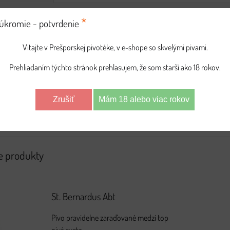
*
úkromie - potvrdenie
Abbey dubbel
oholu:
6,7%
Vitajte v Prešporskej pivotéke, v e-shope so skvelými pivami.
osť:
16°
teplota pri nalievaní:
8-12 °C
Prehliadaním týchto stránok prehlasujem, že som starší ako 18 rokov.
St. Bernard Brouwerij
Watou, Belgicko
Zrušiť
Mám 18 alebo viac rokov
su:
rôzne internetové zdroje
e produkty
St. Bernardus Abt
Pivo pravidelne zaraďované medzi top