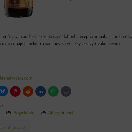
ater 6 sa varí podľa klasického štýlu dubbel s receptúrou siahajúcou do roku
y ovocia, najmä melónu a banánov, s jemne kyselkavým zakončením.
Beeradvocate.com
Bluesky
Pinterest
Reddit
LinkedIn
WhatsApp
E-
mail
ie
Belgické ale
Abbey dubbel
vé informácie