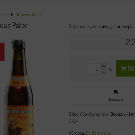
é ale
Abbey dubbel
rdus Pater
Bohato nasýtené pivo gaštanovej farb
2,
DO
ks
Doručenia
Dovoz v rámc
0 €
•
Výrobca:
St. Bernardus