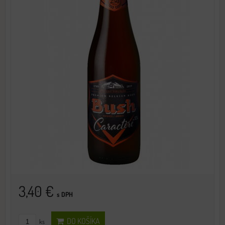
3,40 €
s DPH
DO KOŠÍKA
ks