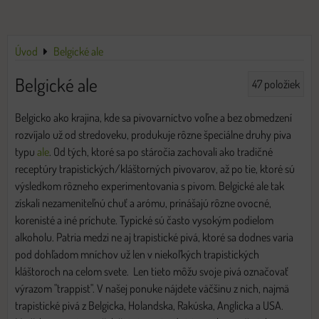
Úvod
Belgické ale
Belgické ale
47
položiek
Belgicko ako krajina, kde sa pivovarníctvo voľne a bez obmedzení
rozvíjalo už od stredoveku, produkuje rôzne špeciálne druhy piva
typu
ale
. Od tých, ktoré sa po stáročia zachovali ako tradičné
receptúry trapistických/kláštorných pivovarov, až po tie, ktoré sú
výsledkom rôzneho experimentovania s pivom. Belgické ale tak
získali nezameniteľnú chuť a arómu, prinášajú rôzne ovocné,
korenisté a iné príchute. Typické sú často vysokým podielom
alkoholu. Patria medzi ne aj trapistické pivá, ktoré sa dodnes varia
pod dohľadom mníchov už len v niekoľkých trapistických
kláštoroch na celom svete. Len tieto môžu svoje pivá označovať
výrazom "trappist". V našej ponuke nájdete väčšinu z nich, najmä
trapistické pivá z Belgicka, Holandska, Rakúska, Anglicka a USA.