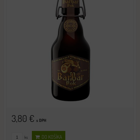
3,80 €
s DPH
DO KOŠÍKA
ks