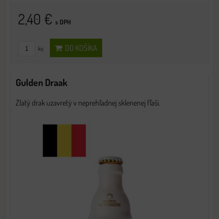
2,40 €
s DPH
DO KOŠÍKA
ks
Gulden Draak
Zlatý drak uzavretý v neprehľadnej sklenenej fľaši.