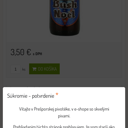
3,50 €
s DPH
DO KOŠÍKA
ks
Corsendonk Agnus
*
Súkromie - potvrdenie
Ľahké pivo s bohatou penou a vyváženou chuťou.
Vitajte v Prešporskej pivotéke, v e-shope so skvelými
pivami.
Prehliadaním týchto stránok prehlasujem, že som starší ako