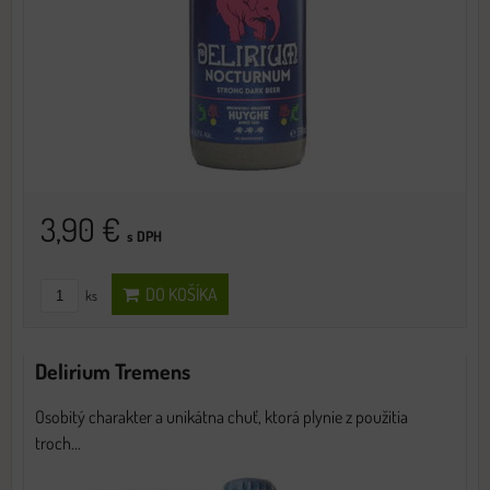
3,90 €
s DPH
DO KOŠÍKA
ks
Delirium Tremens
Osobitý charakter a unikátna chuť, ktorá plynie z použitia
troch...