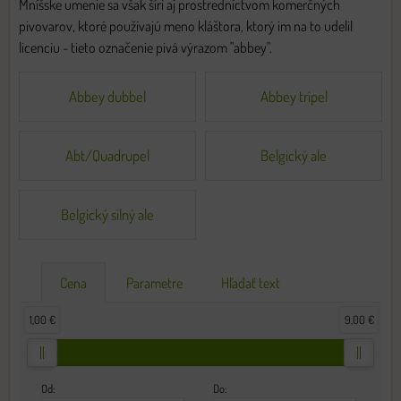
Mníšske umenie sa však šíri aj prostredníctvom komerčných
pivovarov, ktoré používajú meno kláštora, ktorý im na to udelil
licenciu - tieto označenie pivá výrazom "abbey".
Abbey dubbel
Abbey tripel
Abt/Quadrupel
Belgický ale
Belgický silný ale
Cena
Parametre
Hľadať text
1,00 €
9,00 €
Od:
Do: