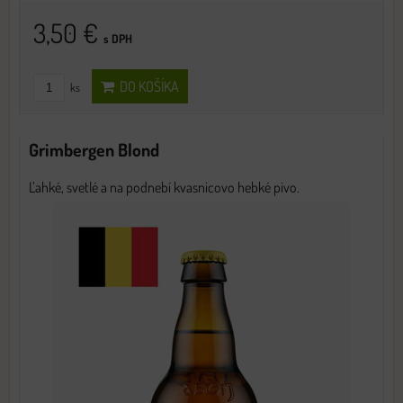
3,50 €
s DPH
DO KOŠÍKA
ks
Grimbergen Blond
Ľahké, svetlé a na podnebí kvasnicovo hebké pivo.