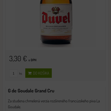
3,30 €
s DPH
DO KOŠÍKA
ks
G de Goudale Grand Cru
Za studena chmelená verzia rozšíreného francúzskeho piva La
Goudale.