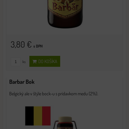
3,80 €
s DPH
DO KOŠÍKA
ks
Barbar Bok
Belgický ale v štýle bock-u s prídavkom medu (2%).