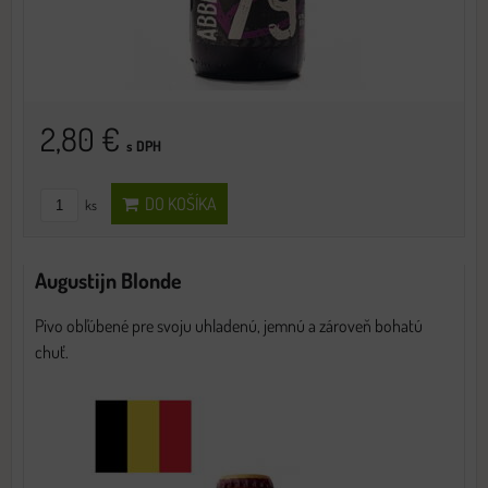
2,80 €
s DPH
DO KOŠÍKA
ks
Augustijn Blonde
Pivo obľúbené pre svoju uhladenú, jemnú a zároveň bohatú
chuť.