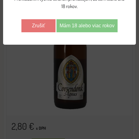
18 rokov.
Zrušiť
Mám 18 alebo viac rokov
2,80 €
s DPH