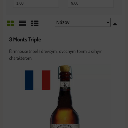
Mriežka
Zoznam
Tabuľka
3 Monts Triple
Farmhouse tripel s drevitými, ovocnými tónmi a silným
charakterom.