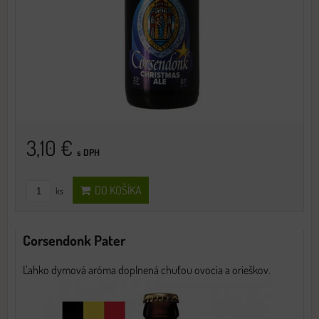
3,10 €
s DPH
DO KOŠÍKA
ks
Corsendonk Pater
Ľahko dymová aróma doplnená chuťou ovocia a orieškov.