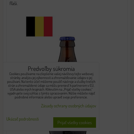
fľaši.
Predvoľby súkromia
Cookies používame na zlepšenie vašej návštevy tejto webovej
stránky, analýzu jej výkonnosti a zhromažďovanie údajov o jej
používaní. Na tento účel môžeme použiť nástroje a služby tretích
strán a zhromaždené údaje sa môžu preniesť k partnerom v EÚ,
USA alebo iných krajinách. Kliknutím na „Prijať všetky cookies“
vyjadrujete svoj súhlas s týmto spracovaním. Nižšie môžete nájsť
podrobné informácie alebo upraviť svoje preferencie.
Zásady ochrany osobných údajov
Ukázať podrobnosti
Prijať všetky cookies