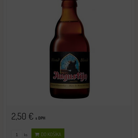
2,50 €
s DPH
DO KOŠÍKA
ks