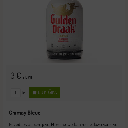
3 €
s DPH
DO KOŠÍKA
ks
Chimay Bleue
Pôvodne vianočné pivo, ktorému svedčí 5 ročné dozrievanie vo