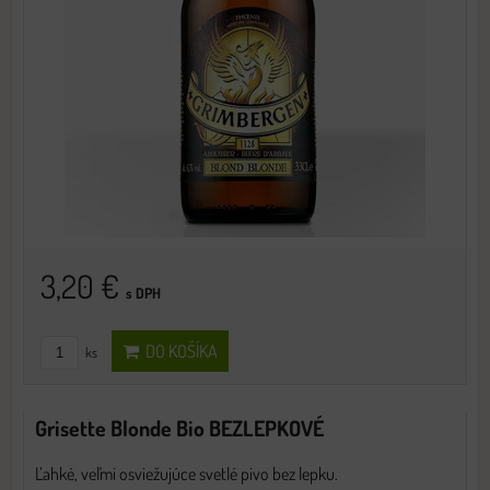
3,20 €
s DPH
DO KOŠÍKA
ks
Grisette Blonde Bio BEZLEPKOVÉ
Ľahké, veľmi osviežujúce svetlé pivo bez lepku.