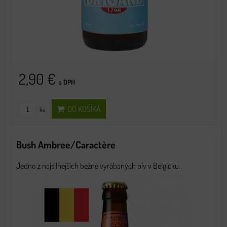
2,90 €
s DPH
DO KOŠÍKA
ks
Bush Ambree/Caractère
Jedno z najsilnejších bežne vyrábaných pív v Belgicku.