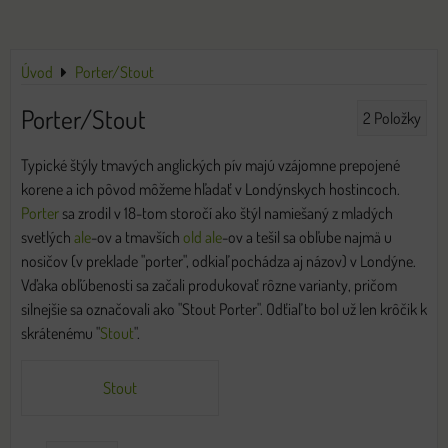
Úvod
Porter/Stout
Porter/Stout
2
Položky
Typické štýly tmavých anglických pív majú vzájomne prepojené
korene a ich pôvod môžeme hľadať v Londýnskych hostincoch.
Porter
sa zrodil v 18-tom storočí ako štýl namiešaný z mladých
svetlých
ale
-ov a tmavších
old ale
-ov a tešil sa obľube najmä u
nosičov (v preklade "porter", odkiaľ pochádza aj názov) v Londýne.
Vďaka obľúbenosti sa začali produkovať rôzne varianty, pričom
silnejšie sa označovali ako "Stout Porter". Odťiaľ to bol už len krôčik k
skrátenému "
Stout
".
Stout