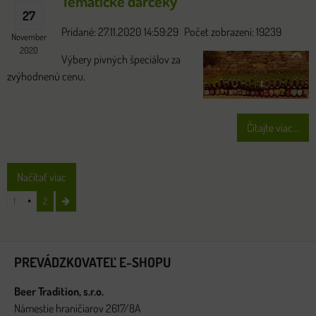
Tematické darčeky
27
Pridané: 27.11.2020 14:59:29
Počet zobrazení: 19239
November
2020
Výbery pivných špeciálov za
zvýhodnenú cenu.
Čítajte viac...
Načítať viac
1
2
PREVÁDZKOVATEĽ E-SHOPU
Beer Tradition, s.r.o.
Námestie hraničiarov 2617/8A