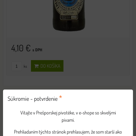
4,10 €
s DPH
DO KOŠÍKA
ks
*
VŠETKY PIVÁ
Súkromie - potvrdenie
PIVNÉ VÝBERY
Vitajte v Prešporskej pivotéke, v e-shope so skvelými
DARČEKOVÉ BALENIA
pivami.
VIANOČNÉ/ZIMNÉ ŠPECIÁLY
Prehliadaním týchto stránok prehlasujem, že som starší ako