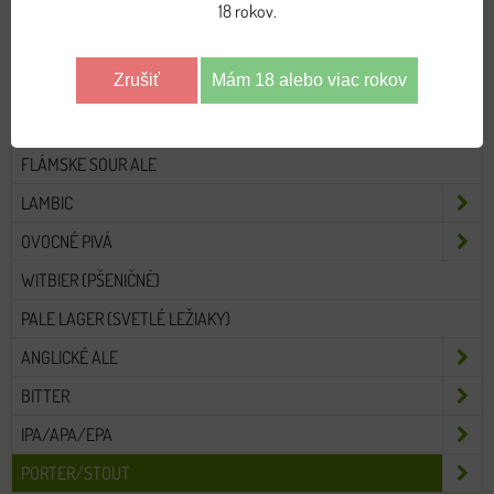
TRAPISTICKÉ PIVÁ
18 rokov.
BEZLEPKOVÉ PIVO
Zrušiť
Mám 18 alebo viac rokov
BELGICKÉ ALE
FARMHOUSE ALE
FLÁMSKE SOUR ALE
LAMBIC
OVOCNÉ PIVÁ
WITBIER (PŠENIČNÉ)
PALE LAGER (SVETLÉ LEŽIAKY)
ANGLICKÉ ALE
BITTER
IPA/APA/EPA
PORTER/STOUT