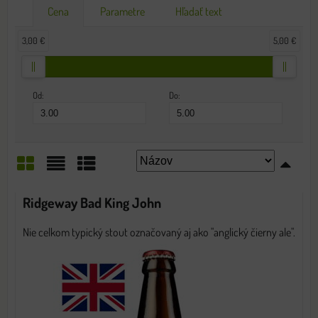
Cena
Parametre
Hľadať text
3,00 €
5,00 €
Od:
Do:
Mriežka
Zoznam
Tabuľka
Ridgeway Bad King John
Nie celkom typický stout označovaný aj ako "anglický čierny ale".