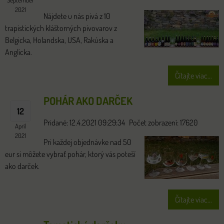
2021
Nájdete u nás pivá z 10
trapistických kláštorných pivovarov z
Belgicka, Holandska, USA, Rakúska a
Anglicka.
Čítajte viac...
POHÁR AKO DARČEK
12
Pridané: 12.4.2021 09:29:34
Počet zobrazení: 17620
Apríl
2021
Pri každej objednávke nad 50
eur si môžete vybrať pohár, ktorý vás poteší
ako darček.
Čítajte viac...