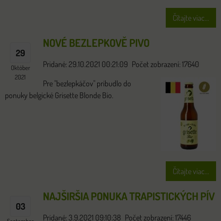
Čítajte viac...
NOVÉ BEZLEPKOVĚ PIVO
29
Pridané: 29.10.2021 00:21:09
Počet zobrazení: 17640
Október
2021
Pre "bezlepkáčov" pribudlo do
ponuky belgické Grisette Blonde Bio.
Čítajte viac...
NAJŠIRŠIA PONUKA TRAPISTICKÝCH PÍV
03
Pridané: 3.9.2021 09:10:38
Počet zobrazení: 17446
September