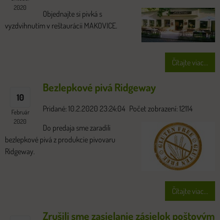
2020
Objednajte si pivká s
vyzdvihnutím v reštaurácii MAKOVICE.
Čítajte viac...
Bezlepkové pivá Ridgeway
10
Pridané: 10.2.2020 23:24:04
Počet zobrazení: 12114
Február
2020
Do predaja sme zaradili
bezlepkové pivá z produkcie pivovaru
Ridgeway.
Čítajte viac...
Zrušili sme zasielanie zásielok poštovým