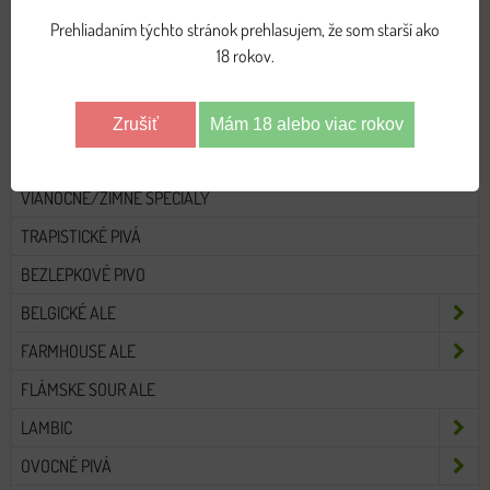
Prehliadaním týchto stránok prehlasujem, že som starší ako
18 rokov.
VŠETKY PIVÁ
PIVNÉ VÝBERY
Zrušiť
Mám 18 alebo viac rokov
DARČEKOVÉ BALENIA
VIANOČNÉ/ZIMNÉ ŠPECIÁLY
TRAPISTICKÉ PIVÁ
BEZLEPKOVÉ PIVO
BELGICKÉ ALE
FARMHOUSE ALE
FLÁMSKE SOUR ALE
LAMBIC
OVOCNÉ PIVÁ