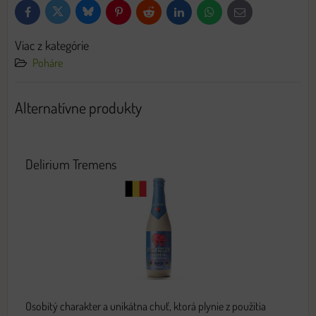
Bluesky
Twitter
Facebook
Pinterest
Reddit
LinkedIn
WhatsApp
E-
mail
Viac z kategórie
Poháre
Alternatívne produkty
Delirium Tremens
Osobitý charakter a unikátna chuť, ktorá plynie z použitia