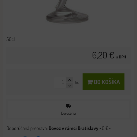
50cl
6,20 €
s DPH
DO KOŠÍKA
ks
Doručenia
Dovoz v rámci Bratislavy
•
0 €
•