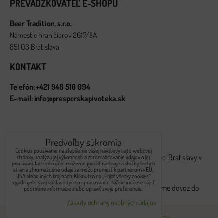
PREVÁDZKOVATEĽ E-SHOPU
Beer Tradition, s.r.o.
Námestie hraničiarov 2617/8A
851 03 Bratislava
KONTAKT
Telefón: +421 948 510 094
E-mail: info@presporskapivoteka.sk
ROZVOZ OBJEDNÁVOK
Predvoľby súkromia
Cookies používame na zlepšenie vašej návštevy tejto webovej
Rozvoz internetových objednávok realizujeme v rámci Bratislavy v
stránky, analýzu jej výkonnosti a zhromažďovanie údajov o jej
používaní. Na tento účel môžeme použiť nástroje a služby tretích
pondelky, stredy a piatky v čase od 9:00 do 16:00.
strán a zhromaždené údaje sa môžu preniesť k partnerom v EÚ,
USA alebo iných krajinách. Kliknutím na „Prijať všetky cookies“
vyjadrujete svoj súhlas s týmto spracovaním. Nižšie môžete nájsť
Pri voľbe výdajného miesta
Stupava - Makovice
robíme dovoz do
podrobné informácie alebo upraviť svoje preferencie.
dvoch pracovných dní.
Zásady ochrany osobných údajov
Predvoľby súkromia
Zásady ochrany osobných údajov