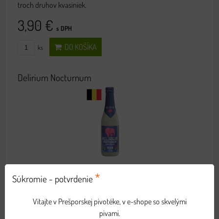
troch druhov kvasiniek.
3,90 €
s DPH
DO KOŠÍKA
ks
Delirium Nocturnum
*
Vitajte vo svete ružového slona.
Súkromie - potvrdenie
3,90 €
s DPH
Vitajte v Prešporskej pivotéke, v e-shope so skvelými
pivami.
DO KOŠÍKA
ks