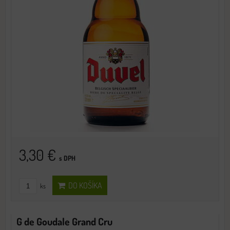
3,30 €
s DPH
DO KOŠÍKA
ks
G de Goudale Grand Cru