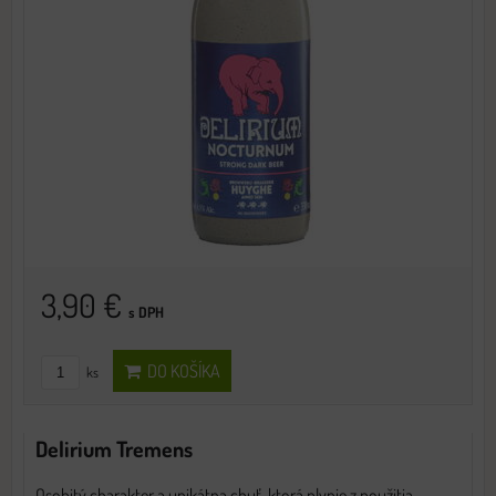
3,90 €
s DPH
DO KOŠÍKA
ks
Delirium Tremens
Osobitý charakter a unikátna chuť, ktorá plynie z použitia