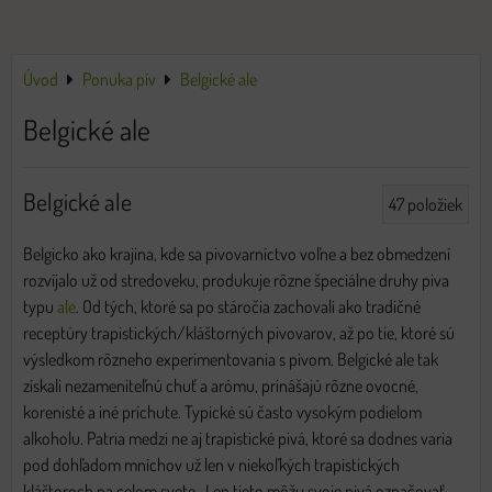
Úvod
Ponuka pív
Belgické ale
Belgické ale
Belgické ale
47
položiek
Belgicko ako krajina, kde sa pivovarníctvo voľne a bez obmedzení
rozvíjalo už od stredoveku, produkuje rôzne špeciálne druhy piva
typu
ale
. Od tých, ktoré sa po stáročia zachovali ako tradičné
receptúry trapistických/kláštorných pivovarov, až po tie, ktoré sú
výsledkom rôzneho experimentovania s pivom. Belgické ale tak
získali nezameniteľnú chuť a arómu, prinášajú rôzne ovocné,
korenisté a iné príchute. Typické sú často vysokým podielom
alkoholu. Patria medzi ne aj trapistické pivá, ktoré sa dodnes varia
pod dohľadom mníchov už len v niekoľkých trapistických
kláštoroch na celom svete. Len tieto môžu svoje pivá označovať