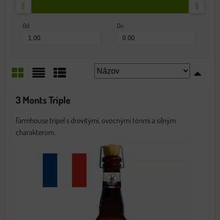
Od:
Do:
Mriežka
Zoznam
Tabuľka
3 Monts Triple
Farmhouse tripel s drevitými, ovocnými tónmi a silným
charakterom.