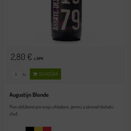
2,80 €
s DPH
DO KOŠÍKA
ks
Augustijn Blonde
Pivo obľúbené pre svoju uhladenú, jemnú a zároveň bohatú
chuť.