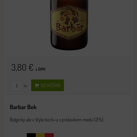
3,80 €
s DPH
DO KOŠÍKA
ks
Barbar Bok
Belgický ale v štýle bock-u s prídavkom medu (2%).