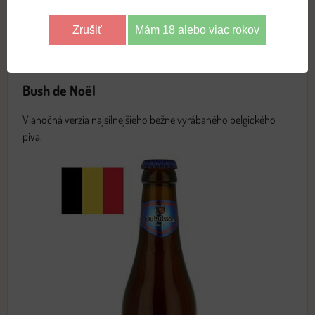
s DPH
Zrušiť
Mám 18 alebo viac rokov
DO KOŠÍKA
ks
Bush de Noël
Vianočná verzia najsilnejšieho bežne vyrábaného belgického
piva.