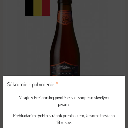
*
Súkromie - potvrdenie
Vitajte v Prešporskej pivotéke, v e-shope so skvelými
pivami.
Prehliadaním týchto stránok prehlasujem, že som starší ako
18 rokov.
3,40 €