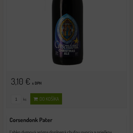
3,10 €
s DPH
DO KOŠÍKA
ks
Corsendonk Pater
Ľahko dymová aróma doplnená chuťou ovocia a orieškov.