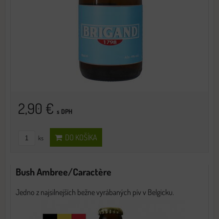
2,90 €
s DPH
DO KOŠÍKA
ks
Bush Ambree/Caractère
Jedno z najsilnejších bežne vyrábaných pív v Belgicku.