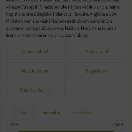
výrazom "trappist". V našej ponuke nájdete väčšinu z nich, najmä
trapistické pivá z Belgicka, Holandska, Rakúska, Anglicka a USA.
Mníšske umenie sa však šíri aj prostredníctvom komerčných
pivovarov, ktoré používajú meno kláštora, ktorý im na to udelil
licenciu - tieto označenie pivá výrazom "abbey".
Abbey dubbel
Abbey tripel
Abt/Quadrupel
Belgický ale
Belgický silný ale
Cena
Parametre
Hľadať text
1,00 €
9,00 €