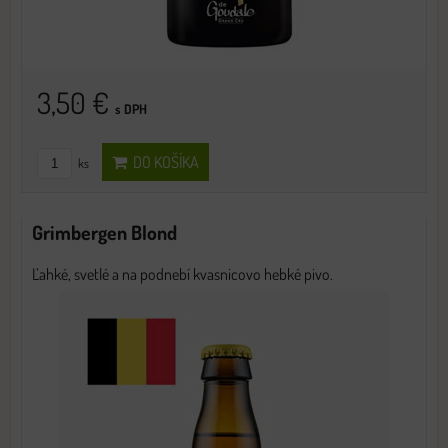
3,50 €
s DPH
DO KOŠÍKA
ks
Grimbergen Blond
Ľahké, svetlé a na podnebí kvasnicovo hebké pivo.