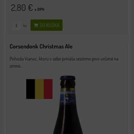
2,80 €
s DPH
DO KOŠÍKA
ks
Corsendonk Christmas Ale
Pohoda Vianoc, ktorú v sebe prináša sezónne pivo určené na
zimné...