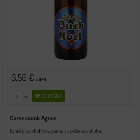
3,50 €
s DPH
DO KOŠÍKA
ks
Corsendonk Agnus
Ľahké pivo s bohatou penou a vyváženou chuťou.