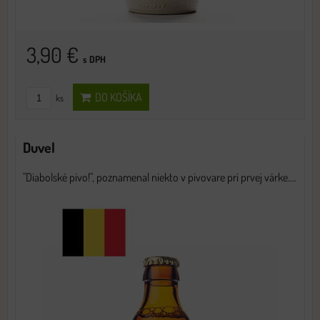
3,90 €
s DPH
DO KOŠÍKA
ks
Duvel
"Diabolské pivo!", poznamenal niekto v pivovare pri prvej várke....