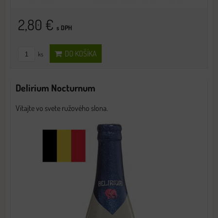
2,80 €
s DPH
DO KOŠÍKA
ks
Delirium Nocturnum
Vitajte vo svete ružového slona.