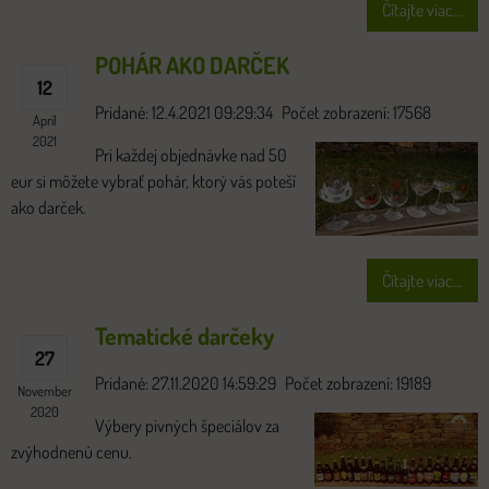
Čítajte viac...
POHÁR AKO DARČEK
12
Pridané: 12.4.2021 09:29:34
Počet zobrazení: 17568
Apríl
2021
Pri každej objednávke nad 50
eur si môžete vybrať pohár, ktorý vás poteší
ako darček.
Čítajte viac...
Tematické darčeky
27
Pridané: 27.11.2020 14:59:29
Počet zobrazení: 19189
November
2020
Výbery pivných špeciálov za
zvýhodnenú cenu.