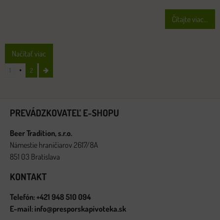
Čítajte viac...
Načítať viac
1
2
PREVÁDZKOVATEĽ E-SHOPU
Beer Tradition, s.r.o.
Námestie hraničiarov 2617/8A
851 03 Bratislava
KONTAKT
Telefón: +421 948 510 094
E-mail: info@presporskapivoteka.sk