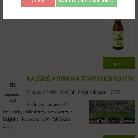
Zrušiť
Mám 18 alebo viac rokov
2021
Pre "bezlepkáčov" pribudlo do
ponuky belgické Grisette Blonde Bio.
Čítajte viac...
NAJŠIRŠIA PONUKA TRAPISTICKÝCH PÍV
03
Pridané: 3.9.2021 09:10:38
Počet zobrazení: 17398
September
2021
Nájdete u nás pivá z 10
trapistických kláštorných pivovarov z
Belgicka, Holandska, USA, Rakúska a
Anglicka.