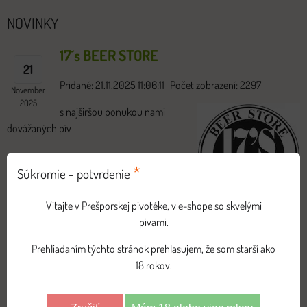
NOVINKY
17´s BEER STORE
21
Pridané: 21.11.2025 11:06:11
Počet zobrazení: 2297
November
2025
s najširšou ponukou nami
dovážaných pív
*
Súkromie - potvrdenie
Vitajte v Prešporskej pivotéke, v e-shope so skvelými
pivami.
Čítajte viac...
Prehliadaním týchto stránok prehlasujem, že som starší ako
18 rokov.
NOVÉ BEZLEPKOVĚ PIVO
29
Pridané: 29.10.2021 00:21:09
Počet zobrazení: 17589
Október