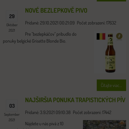
NOVÉ BEZLEPKOVĚ PIVO
29
Pridané: 29.10.2021 00:21:09
Počet zobrazení: 17632
Október
2021
Pre "bezlepkáčov" pribudlo do
ponuky belgické Grisette Blonde Bio.
Čítajte viac...
NAJŠIRŠIA PONUKA TRAPISTICKÝCH PÍV
03
Pridané: 3.9.2021 09:10:38
Počet zobrazení: 17442
September
2021
Nájdete u nás pivá z 10