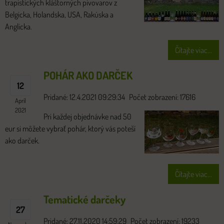
trapistických kláštorných pivovarov z
Belgicka, Holandska, USA, Rakúska a
Anglicka.
Čítajte viac...
POHÁR AKO DARČEK
12
Pridané: 12.4.2021 09:29:34
Počet zobrazení: 17616
Apríl
2021
Pri každej objednávke nad 50
eur si môžete vybrať pohár, ktorý vás poteší
ako darček.
Čítajte viac...
Tematické darčeky
27
Pridané: 27.11.2020 14:59:29
Počet zobrazení: 19233