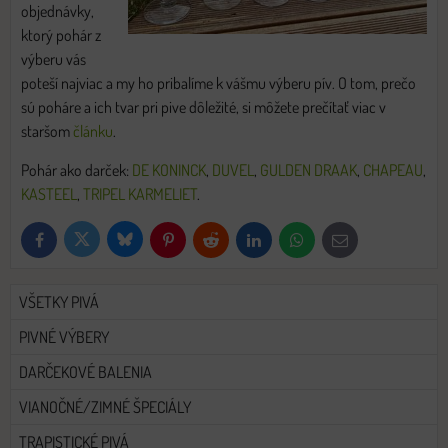
objednávky,
ktorý pohár z
výberu vás
poteší najviac a my ho pribalíme k vášmu výberu pív. O tom, prečo
sú poháre a ich tvar pri pive dôležité, si môžete prečítať viac v
staršom
článku
.
Pohár ako darček:
DE KONINCK
,
DUVEL
,
GULDEN DRAAK
,
CHAPEAU
,
KASTEEL
,
TRIPEL KARMELIET
.
Bluesky
Twitter
Facebook
Pinterest
Reddit
LinkedIn
WhatsApp
E-
mail
VŠETKY PIVÁ
PIVNÉ VÝBERY
DARČEKOVÉ BALENIA
VIANOČNÉ/ZIMNÉ ŠPECIÁLY
TRAPISTICKÉ PIVÁ