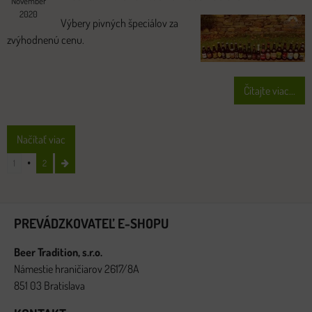
November
2020
Výbery pivných špeciálov za
zvýhodnenú cenu.
Čítajte viac...
Načítať viac
1
2
PREVÁDZKOVATEĽ E-SHOPU
Beer Tradition, s.r.o.
Námestie hraničiarov 2617/8A
851 03 Bratislava