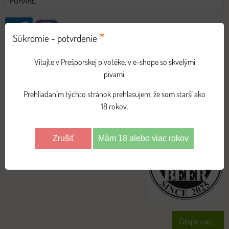
POHÁRE
*
Súkromie - potvrdenie
NOVINKY
Vitajte v Prešporskej pivotéke, v e-shope so skvelými
pivami.
17´s BEER STORE
Prehliadaním týchto stránok prehlasujem, že som starší ako
21
18 rokov.
Pridané: 21.11.2025 11:06:11
Počet zobrazení: 2344
November
2025
s najširšou ponukou nami
Zrušiť
Mám 18 alebo viac rokov
dovážaných pív
Čítajte viac...