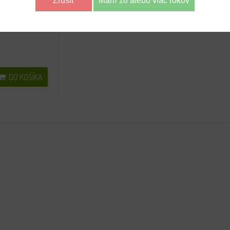
Zrušiť
Mám 18 alebo viac rokov
DO KOŠÍKA