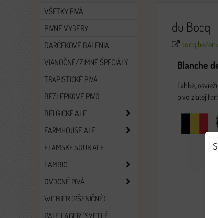
VŠETKY PIVÁ
du Bocq
PIVNÉ VÝBERY
bocq.be/en
DARČEKOVÉ BALENIA
VIANOČNÉ/ZIMNÉ ŠPECIÁLY
Blanche d
TRAPISTICKÉ PIVÁ
Ľahké, osviež
BEZLEPKOVÉ PIVO
pivo zlatej far
BELGICKÉ ALE
FARMHOUSE ALE
S
FLÁMSKE SOUR ALE
LAMBIC
OVOCNÉ PIVÁ
WITBIER (PŠENIČNÉ)
PALE LAGER (SVETLÉ