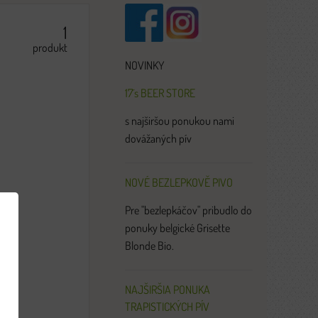
1
produkt
NOVINKY
17´s BEER STORE
s najširšou ponukou nami
dovážaných pív
NOVÉ BEZLEPKOVĚ PIVO
Pre "bezlepkáčov" pribudlo do
ponuky belgické Grisette
Blonde Bio.
NAJŠIRŠIA PONUKA
TRAPISTICKÝCH PÍV