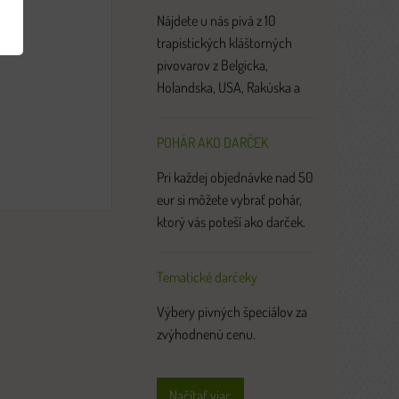
Nájdete u nás pivá z 10
trapistických kláštorných
pivovarov z Belgicka,
Holandska, USA, Rakúska a
Anglicka.
POHÁR AKO DARČEK
Pri každej objednávke nad 50
eur si môžete vybrať pohár,
ktorý vás poteší ako darček.
Tematické darčeky
Výbery pivných špeciálov za
zvýhodnenú cenu.
Načítať viac