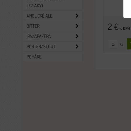
LEŽIAKY)
ANGLICKÉ ALE
2 €
BITTER
s DPH
IPA/APA/EPA
ks
PORTER/STOUT
POHÁRE