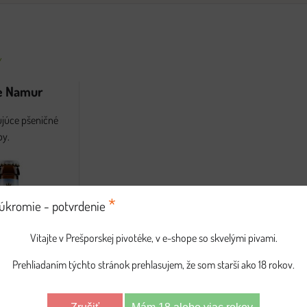
/
e Namur
ujúce pšeničné
by.
*
úkromie - potvrdenie
Vitajte v Prešporskej pivotéke, v e-shope so skvelými pivami.
Prehliadaním týchto stránok prehlasujem, že som starší ako 18 rokov.