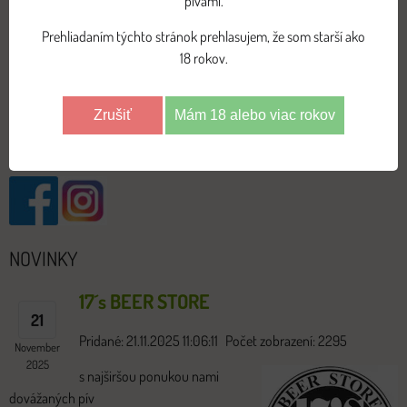
pivami.
ANGLICKÉ ALE
Prehliadaním týchto stránok prehlasujem, že som starší ako
BITTER
18 rokov.
IPA/APA/EPA
PORTER/STOUT
Zrušiť
Mám 18 alebo viac rokov
POHÁRE
NOVINKY
17´s BEER STORE
21
Pridané: 21.11.2025 11:06:11
Počet zobrazení: 2295
November
2025
s najširšou ponukou nami
dovážaných pív