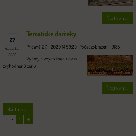
Čítajte viac...
Tematické darčeky
27
Pridané: 27.11.2020 14:59:29
Počet zobrazení: 19185
November
2020
Výbery pivných špeciálov za
zvýhodnenú cenu.
Čítajte viac...
Načítať viac
1
2