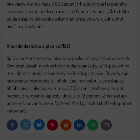
pivovarov, ktoré ovládajú 80 percent trhu, je výroba takzvaného
europiva,“ hovorí predseda asociácie Ľubomír Vančo. „Ak to takto
pôjde ďalej, na Slovensku ostanú len dva pivovary a jedna chuť
piva,“ myslí si Vančo.
Viac ide desiatka a pivo vo fľaši
Správanie konzumentov piva sa za posledné roky zásadne zmenilo.
Kým pred desiatimi rokmi tvoril podiel dvanástky až 75 percent na
trhu, dnes sa predá z dvanástky len každé piate pivo. Dôvodom je
nižšia cena i nižší podiel alkoholu. Zaujímavosťou je vzrastajúca
obľuba piva v plechovke. V roku 2005 tvorili plechovky len päť
percent z vyrobenej kapacity, dnes je to 12 percent. Zmena je aj v
pomere čapované verzus fľaškové. Pred pár rokmi bol tento pomer
vyrovnaný.
Bluesky
Twitter
Facebook
Pinterest
Reddit
LinkedIn
WhatsApp
E-
mail