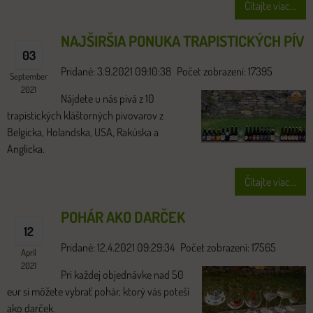
Čítajte viac...
NAJŠIRŠIA PONUKA TRAPISTICKÝCH PÍV
03
Pridané: 3.9.2021 09:10:38
Počet zobrazení: 17395
September
2021
Nájdete u nás pivá z 10
trapistických kláštorných pivovarov z
Belgicka, Holandska, USA, Rakúska a
Anglicka.
Čítajte viac...
POHÁR AKO DARČEK
12
Pridané: 12.4.2021 09:29:34
Počet zobrazení: 17565
Apríl
2021
Pri každej objednávke nad 50
eur si môžete vybrať pohár, ktorý vás poteší
ako darček.