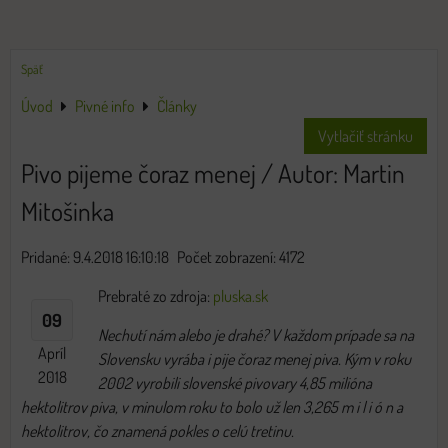
Späť
Úvod
Pivné info
Články
Vytlačiť stránku
Pivo pijeme čoraz menej / Autor: Martin
Mitošinka
Pridané: 9.4.2018 16:10:18
Počet zobrazení: 4172
Prebraté zo zdroja:
pluska.sk
09
Nechutí nám alebo je drahé? V každom prípade sa na
Apríl
Slovensku vyrába i pije čoraz menej piva. Kým v roku
2018
2002 vyrobili slovenské pivovary 4,85 milióna
hektolitrov piva, v minulom roku to bolo už len 3,265 m i l i ó n a
hektolitrov, čo znamená pokles o celú tretinu.