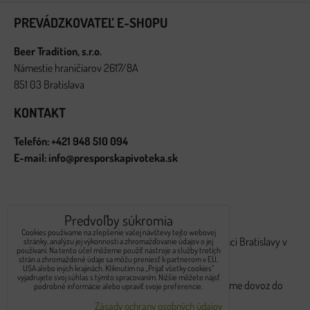
PREVÁDZKOVATEĽ E-SHOPU
Beer Tradition, s.r.o.
Námestie hraničiarov 2617/8A
851 03 Bratislava
KONTAKT
Telefón: +421 948 510 094
E-mail: info@presporskapivoteka.sk
ROZVOZ OBJEDNÁVOK
Predvoľby súkromia
Cookies používame na zlepšenie vašej návštevy tejto webovej
Rozvoz internetových objednávok realizujeme v rámci Bratislavy v
stránky, analýzu jej výkonnosti a zhromažďovanie údajov o jej
používaní. Na tento účel môžeme použiť nástroje a služby tretích
pondelky, stredy a piatky v čase od 9:00 do 16:00.
strán a zhromaždené údaje sa môžu preniesť k partnerom v EÚ,
USA alebo iných krajinách. Kliknutím na „Prijať všetky cookies“
vyjadrujete svoj súhlas s týmto spracovaním. Nižšie môžete nájsť
Pri voľbe výdajného miesta
Stupava - Makovice
robíme dovoz do
podrobné informácie alebo upraviť svoje preferencie.
dvoch pracovných dní.
Zásady ochrany osobných údajov