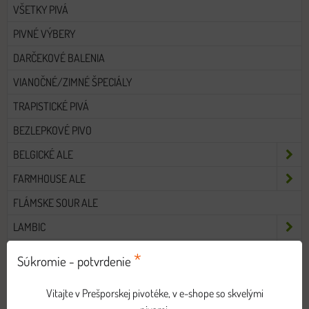
VŠETKY PIVÁ
PIVNÉ VÝBERY
DARČEKOVÉ BALENIA
VIANOČNÉ/ZIMNÉ ŠPECIÁLY
TRAPISTICKÉ PIVÁ
BEZLEPKOVÉ PIVO
BELGICKÉ ALE
FARMHOUSE ALE
FLÁMSKE SOUR ALE
LAMBIC
OVOCNÉ PIVÁ
*
Súkromie - potvrdenie
WITBIER (PŠENIČNÉ)
Vitajte v Prešporskej pivotéke, v e-shope so skvelými
PALE LAGER (SVETLÉ LEŽIAKY)