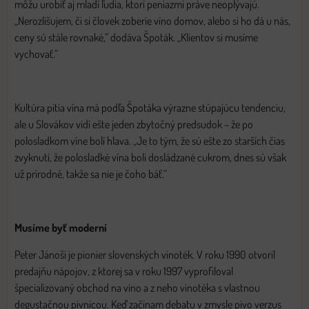
môžu urobiť aj mladí ľudia, ktorí peniazmi práve neoplývajú.
„Nerozlišujem, či si človek zoberie víno domov, alebo si ho dá u nás,
ceny sú stále rovnaké,“ dodáva Špoták. „Klientov si musíme
vychovať.“
Kultúra pitia vína má podľa Špotáka výrazne stúpajúcu tendenciu,
ale u Slovákov vidí ešte jeden zbytočný predsudok – že po
polosladkom víne bolí hlava. „Je to tým, že sú ešte zo starších čias
zvyknutí, že polosladké vína boli dosládzané cukrom, dnes sú však
už prírodné, takže sa nie je čoho báť.“
Musíme byť moderní
Peter Jánoši je pionier slovenských vinoték. V roku 1990 otvoril
predajňu nápojov, z ktorej sa v roku 1997 vyprofiloval
špecializovaný obchod na víno a z neho vinotéka s vlastnou
degustačnou pivnicou. Keď začínam debatu v zmysle pivo verzus