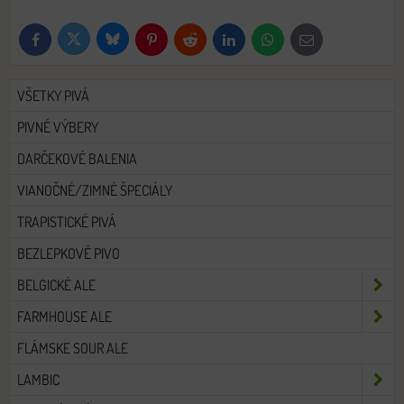
Bluesky
Twitter
Facebook
Pinterest
Reddit
LinkedIn
WhatsApp
E-
mail
VŠETKY PIVÁ
PIVNÉ VÝBERY
DARČEKOVÉ BALENIA
VIANOČNÉ/ZIMNÉ ŠPECIÁLY
TRAPISTICKÉ PIVÁ
BEZLEPKOVÉ PIVO
BELGICKÉ ALE
FARMHOUSE ALE
FLÁMSKE SOUR ALE
LAMBIC