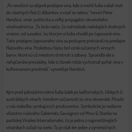
„Po revolúcii sa objavili predajne vína, kde si mohli ľudia naliať mok
do vlastných fliaš či džbánkov a vziať so sebou,“ hovorí Peter
Handzuš, vinár, publicista a veľký propagátor slovenského
vinohradníctva. „To bolo niečo, čo nahrádzalo niekdajších drobných
vinárov ,od susedov‘, ku ktorým si ľudia chodili po čapované víno.
Tieto predajne čapovaného vína sa postupne pretvárali na predajne
fľašového vína. Poslednou fázou bol vznik súčasných vínnych
barov, ktoré sú už miestom stretnutí a zábavy. Spravidla ide o
nefajčiarske prevádzky, kde si človek môže vychutnať pohár vína v
kultivovanom prostredí,“ vysvetľuje Handzuš.
Kým pred pätnástimi rokmi ľudia šaleli po kalifornských, čílskych či
austrálskych vínach, trendom súčasnosti sú vína slovenské. Pôsobí
u nás niekoľko vynikajúcich producentov. Symbolické je nedávne
víťazstvo ružového Cabernetu Sauvignon od Mrvu & Stanka na
parížskej Vinalies Internationales, čo je jedna z najprestížnejších
vinárskych súťaží na svete. To je však len jeden z výnimočných