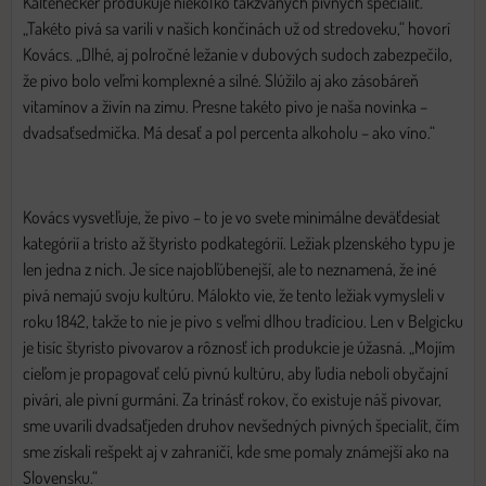
Kaltenecker produkuje niekoľko takzvaných pivných špecialít.
„Takéto pivá sa varili v našich končinách už od stredoveku,“ hovorí
Kovács. „Dlhé, aj polročné ležanie v dubových sudoch zabezpečilo,
že pivo bolo veľmi komplexné a silné. Slúžilo aj ako zásobáreň
vitamínov a živín na zimu. Presne takéto pivo je naša novinka –
dvadsaťsedmička. Má desať a pol percenta alkoholu – ako víno.“
Kovács vysvetľuje, že pivo – to je vo svete minimálne deväťdesiat
kategórií a tristo až štyristo podkategórií. Ležiak plzenského typu je
len jedna z nich. Je síce najobľúbenejší, ale to neznamená, že iné
pivá nemajú svoju kultúru. Málokto vie, že tento ležiak vymysleli v
roku 1842, takže to nie je pivo s veľmi dlhou tradíciou. Len v Belgicku
je tisíc štyristo pivovarov a rôznosť ich produkcie je úžasná. „Mojím
cieľom je propagovať celú pivnú kultúru, aby ľudia neboli obyčajní
pivári, ale pivní gurmáni. Za trinásť rokov, čo existuje náš pivovar,
sme uvarili dvadsaťjeden druhov nevšedných pivných špecialít, čím
sme získali rešpekt aj v zahraničí, kde sme pomaly známejší ako na
Slovensku.“