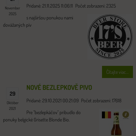
Pridané: 21.11.2025 11:06:11
Počet zobrazení: 2325
November
2025
s najširšou ponukou nami
dovážaných pív
Čítajte viac...
NOVÉ BEZLEPKOVĚ PIVO
29
Pridané: 29.10.2021 00:21:09
Počet zobrazení: 17618
Október
2021
Pre "bezlepkáčov" pribudlo do
ponuky belgické Grisette Blonde Bio.