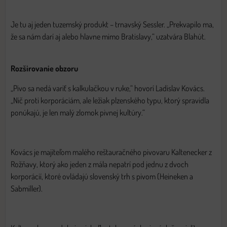
Je tu aj jeden tuzemský produkt – trnavský Sessler. „Prekvapilo ma,
že sa nám darí aj alebo hlavne mimo Bratislavy,“ uzatvára Blahút.
Rozširovanie obzoru
„Pivo sa nedá variť s kalkulačkou v ruke,“ hovorí Ladislav Kovács.
„Nič proti korporáciám, ale ležiak plzenského typu, ktorý spravidla
ponúkajú, je len malý zlomok pivnej kultúry.“
Kovács je majiteľom malého reštauračného pivovaru Kaltenecker z
Rožňavy, ktorý ako jeden z mála nepatrí pod jednu z dvoch
korporácií, ktoré ovládajú slovenský trh s pivom (Heineken a
Sabmiller).