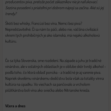
producentov piva, pretože počet zákazníkov nie je nafukovací.
Sezóna posedení s priateľmi pri dobrom nápoji sa začína. Aké sú jej
trendy?
Škóti bez whisky, Francúzi bez vína, Nemci bez piva?
Nepredstaviteľné. Či sa nám to páči, alebo nie, väčšina civilizácií
okrem tých prohibičných je ako islamská, má nejakú alkoholovú
kultúru.
Čo sa týka Slovenska, sme rozdelení. Na západe a juhu je tradičné
vinárstvo, ale v ostatných oblastiach je v obľube skôr tvrdý alkohol -
podľa toho, čo ktorá oblasť ponúka - a tradičné je aj varenie piva.
Napriek skvelému vinárskemu dedičstvu bola však za totality vínna
kultúra na úpadku. Vo viechach sa pančovalo a vrcholom
pôžitkárstva boli vína ako sviečka alebo Nitrianske knieža.
Včera a dnes