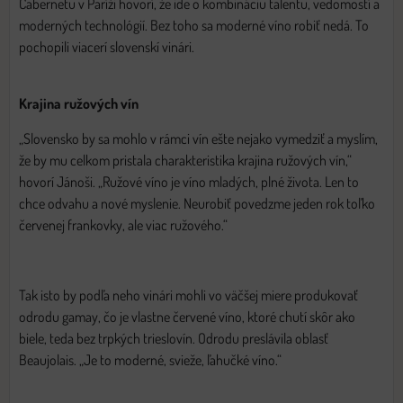
Cabernetu v Paríži hovorí, že ide o kombináciu talentu, vedomostí a
moderných technológií. Bez toho sa moderné víno robiť nedá. To
pochopili viacerí slovenskí vinári.
Krajina ružových vín
„Slovensko by sa mohlo v rámci vín ešte nejako vymedziť a myslím,
že by mu celkom pristala charakteristika krajina ružových vín,“
hovorí Jánoši. „Ružové víno je víno mladých, plné života. Len to
chce odvahu a nové myslenie. Neurobiť povedzme jeden rok toľko
červenej frankovky, ale viac ružového.“
Tak isto by podľa neho vinári mohli vo väčšej miere produkovať
odrodu gamay, čo je vlastne červené víno, ktoré chutí skôr ako
biele, teda bez trpkých trieslovín. Odrodu preslávila oblasť
Beaujolais. „Je to moderné, svieže, ľahučké víno.“