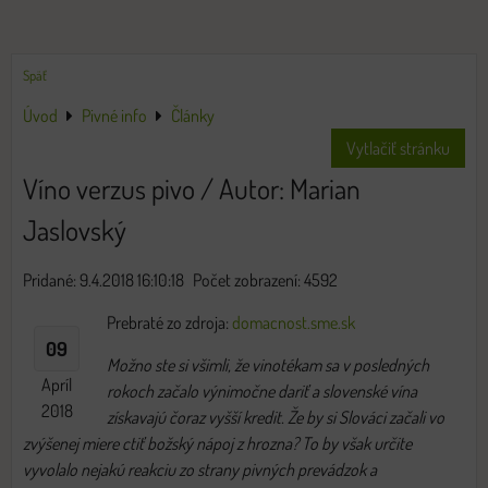
Späť
Úvod
Pivné info
Články
Vytlačiť stránku
Víno verzus pivo / Autor: Marian
Jaslovský
Pridané: 9.4.2018 16:10:18
Počet zobrazení: 4592
Prebraté zo zdroja:
domacnost.sme.sk
09
Možno ste si všimli, že vinotékam sa v posledných
Apríl
rokoch začalo výnimočne dariť a slovenské vína
2018
získavajú čoraz vyšší kredit. Že by si Slováci začali vo
zvýšenej miere ctiť božský nápoj z hrozna? To by však určite
vyvolalo nejakú reakciu zo strany pivných prevádzok a