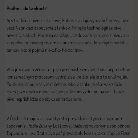
Poďme „do tankoch“
Aj v tradičnej pivnej ležiakovej kultúre sa dajú vymyslieť nezvyčajné
veci. Napríklad čapovanie z tankov. Pri tejto technológii sa pivo
nevozí v sudoch, ktoré sa narážajú, ale dovezie sa rovno z pivovaru
v tepelne izolovanej cisterne a priamo sa stáča do veľkých nádob –
tankov, ktoré pojmú niekoľko hektolitrov.
Vtip je v dvoch veciach – pivo je nepasterizované, teda neprebehne
konzervačným procesom; vydrží síce kratšie, ale je o to chutnejšie.
Po druhé, čapuje sa veľmi šetrne, lebo v tanku je ešte vak z fólie,
ktorý pivo obalí a nápoj sa čapuje tlakom vzduchu na vak. Takže
pivo neprichádza do styku so vzduchom.
V Čechách majú viac ako štyristo prevádzok s týmto spôsobom
čapovania. Podľa Zuzany Lošákovej, tlačovej hovorkyne spoločnosti
Topvar, a. s., je v Bratislave päť prevádzok, kde sa takto čapuje Plzeň,