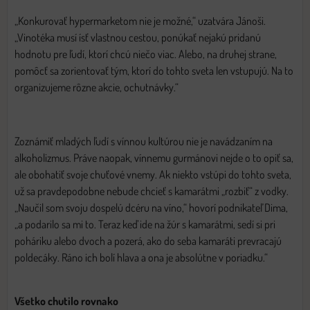
„Konkurovať hypermarketom nie je možné,“ uzatvára Jánoši.
„Vinotéka musí ísť vlastnou cestou, ponúkať nejakú pridanú
hodnotu pre ľudí, ktorí chcú niečo viac. Alebo, na druhej strane,
pomôcť sa zorientovať tým, ktorí do tohto sveta len vstupujú. Na to
organizujeme rôzne akcie, ochutnávky.“
Zoznámiť mladých ľudí s vínnou kultúrou nie je navádzaním na
alkoholizmus. Práve naopak, vínnemu gurmánovi nejde o to opiť sa,
ale obohatiť svoje chuťové vnemy. Ak niekto vstúpi do tohto sveta,
už sa pravdepodobne nebude chcieť s kamarátmi „rozbiť“ z vodky.
„Naučil som svoju dospelú dcéru na víno,“ hovorí podnikateľ Dima,
„a podarilo sa mi to. Teraz keď ide na žúr s kamarátmi, sedí si pri
poháriku alebo dvoch a pozerá, ako do seba kamaráti prevracajú
poldecáky. Ráno ich bolí hlava a ona je absolútne v poriadku.“
Všetko chutilo rovnako