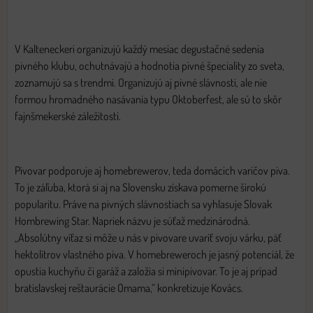
V Kalteneckeri organizujú každý mesiac degustačné sedenia
pivného klubu, ochutnávajú a hodnotia pivné špeciality zo sveta,
zoznamujú sa s trendmi. Organizujú aj pivné slávnosti, ale nie
formou hromadného nasávania typu Oktoberfest, ale sú to skôr
fajnšmekerské záležitosti.
Pivovar podporuje aj homebrewerov, teda domácich varičov piva.
To je záľuba, ktorá si aj na Slovensku získava pomerne širokú
popularitu. Práve na pivných slávnostiach sa vyhlasuje Slovak
Hombrewing Star. Napriek názvu je súťaž medzinárodná.
„Absolútny víťaz si môže u nás v pivovare uvariť svoju várku, päť
hektolitrov vlastného piva. V homebreweroch je jasný potenciál, že
opustia kuchyňu či garáž a založia si minipivovar. To je aj prípad
bratislavskej reštaurácie Omama,“ konkretizuje Kovács.