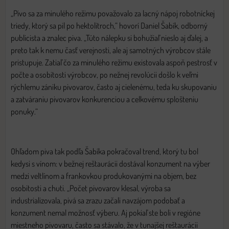
„Pivo sa za minulého režimu považovalo za lacný nápoj robotníckej
triedy, ktorý sa pil po hektolitroch,“ hovorí Daniel Šabík, odborný
publicista a znalec piva. „Túto nálepku si bohužiaľ nieslo aj ďalej, a
preto tak k nemu časť verejnosti, ale aj samotných výrobcov stále
pristupuje. Zatiaľ čo za minulého režimu existovala aspoň pestrosť v
počte a osobitosti výrobcov, po nežnej revolúcii došlo k veľmi
rýchlemu zániku pivovarov, často aj cielenému, teda ku skupovaniu
a zatváraniu pivovarov konkurenciou a celkovému splošteniu
ponuky.“
Ohľadom piva tak podľa Šabíka pokračoval trend, ktorý tu bol
kedysi s vínom: v bežnej reštaurácii dostával konzument na výber
medzi veltlínom a frankovkou produkovanými na objem, bez
osobitosti a chuti. „Počet pivovarov klesal, výroba sa
industrializovala, pivá sa zrazu začali navzájom podobať a
konzument nemal možnosť výberu. Aj pokiaľ ste boli v regióne
miestneho pivovaru, často sa stávalo, že v tunajšej reštaurácii