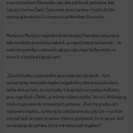
a na východnom Slovensku viac ako päťdesiat podnikov, kde
čapujú z tankov Šariš. Čapovanie piva z tankov chystá už túto
sezónu aj konkurenčná korporácia Heineken Slovensko.
Mariánovi Murčovi, majiteľovi bratislavskej Plzenskej reštaurácie,
kde na takúto prevádzku nabehli, sa nepáči trend súčasnosti – že
niektoré podniky v zahraničí, ale aj u nás, majú točky rovno na
stoloch a hostia si čapujú sami.
„Zaručiť kvalitu čapovaného piva môže len výčapník – tým,
samozrejme, nemyslím nejakú brigádničku, ktorá sa postavila k
točke deň po tom, čo nastúpila. V krajinách s vyspelou kultúrou
piva, napríklad v Česku, je krčmár vážená osoba,“ hovorí. Krtitizuje aj
módu čapovania do zmrazených pohárov. „Pivo má predsa istú
nastavenú teplotu, na ktorej ho udržiavame po celý čas – v pohári
má mať šesť až osem stupňov. Viete si predstaviť, čo to spraví, keď
sa načapuje do pohára, ktorý má mínus päť stupňov?“