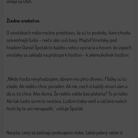
smeje sa Oláh.
Žiadne snobstvo
O vinotékach máte možno predstavu, že sú to podniky, kam chodia
solventnejší ľudia – niečo ako suši bary. Majiteľ Vinotéky pod
hradom Daniel Špoták to každou vetou vyvracia a hovorí, že úspech
vinotéky sa zakladá na prístupe k hosťovi – k akémukoľvek hosťovi.
„Nikdy hosťa nevyhadzujem, dávam mu plnú dôveru. Fľašky sú tu
všade. Ak niekto chce, poradím. Ak nie, nech si každý otvorí sám a
dá si, čo chce. Ako doma. Že niekto odíde bez platenia? To je riziko.
Ale tak často sa mi to nestáva. Ľuďom treba veriť a väčšine našich
hostí by to ani nenapadlo,“ uisťuje Špoták.
Navyše, ceny sa začínajú prekvapivo nízko, takže pekný večer si