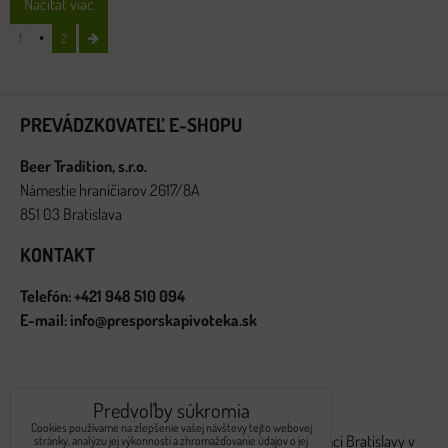
Načítať viac
1
2
PREVÁDZKOVATEĽ E-SHOPU
Beer Tradition, s.r.o.
Námestie hraničiarov 2617/8A
851 03 Bratislava
KONTAKT
Telefón: +421 948 510 094
E-mail: info@presporskapivoteka.sk
ROZVOZ OBJEDNÁVOK
Predvoľby súkromia
Cookies používame na zlepšenie vašej návštevy tejto webovej
Rozvoz internetových objednávok realizujeme v rámci Bratislavy v
stránky, analýzu jej výkonnosti a zhromažďovanie údajov o jej