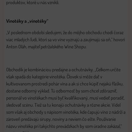
produktov, ktoré u nás vznikli.
Vinotéky a „vinotéky“
„V poslednom období sledujem, že do môjho obchodu chodí čoraz
viac mladých ľudí, ktorí sa vo víne vyznajú a zaujímajú sa oň,“ hovorí
Anton Oláh, majiteľ petržalského Wine Shopu.
Obchodík je kombináciou predajne a ochutnávky. „Celkom určite
však spadá do kategórie vinotéka. Človek si môže dať v
kultivovanom prostredí pohár vína a ak si chce kúpiť nejakú fľašku,
dostane odborný výklad. Tú odbornosť by som chcel zdôrazniť,
personál vo vinotékach musí byť kvalifikovaný, musí vedieť poradiť,
sledovať scénu. Tiež sa tu konajú ochutnávky a rôzne akcie. Videl
som však aj obchody s nápisom vinotéka, kde čapujú víno z nádrží a
zároveň predávajú sirupy, noviny a neviem čo ešte. Používanie
názvu vinotéka pri takýchto prevádzkach by som úradne zakázal,“