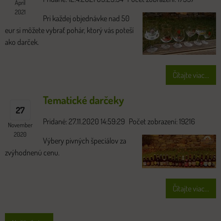
Apríl
2021
Pri každej objednávke nad 50
eur si môžete vybrať pohár, ktorý vás poteší
ako darček.
Čítajte viac...
Tematické darčeky
27
Pridané: 27.11.2020 14:59:29
Počet zobrazení: 19216
November
2020
Výbery pivných špeciálov za
zvýhodnenú cenu.
Čítajte viac...