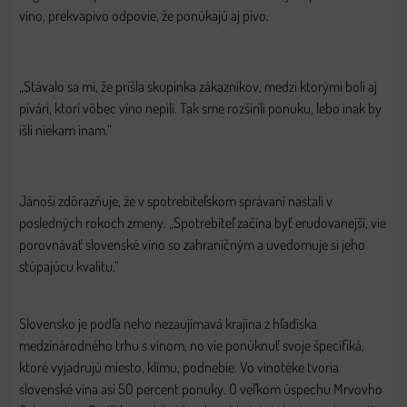
víno, prekvapivo odpovie, že ponúkajú aj pivo.
„Stávalo sa mi, že prišla skupinka zákazníkov, medzi ktorými boli aj
pivári, ktorí vôbec víno nepili. Tak sme rozšírili ponuku, lebo inak by
išli niekam inam.“
Jánoši zdôrazňuje, že v spotrebiteľskom správaní nastali v
posledných rokoch zmeny. „Spotrebiteľ začína byť erudovanejší, vie
porovnávať slovenské víno so zahraničným a uvedomuje si jeho
stúpajúcu kvalitu.“
Slovensko je podľa neho nezaujímavá krajina z hľadiska
medzinárodného trhu s vínom, no vie ponúknuť svoje špecifiká,
ktoré vyjadrujú miesto, klímu, podnebie. Vo vinotéke tvoria
slovenské vína asi 50 percent ponuky. O veľkom úspechu Mrvovho