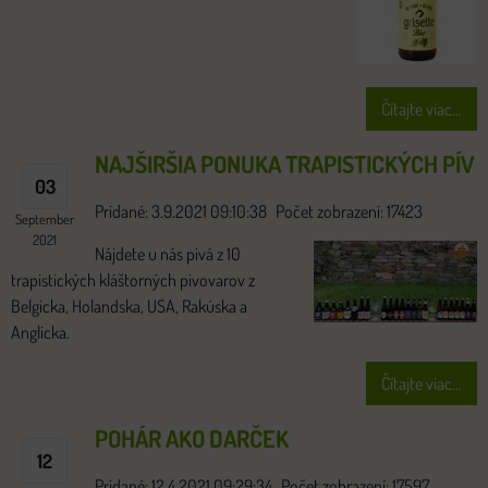
Čítajte viac...
NAJŠIRŠIA PONUKA TRAPISTICKÝCH PÍV
03
Pridané: 3.9.2021 09:10:38
Počet zobrazení: 17423
September
2021
Nájdete u nás pivá z 10
trapistických kláštorných pivovarov z
Belgicka, Holandska, USA, Rakúska a
Anglicka.
Čítajte viac...
POHÁR AKO DARČEK
12
Pridané: 12.4.2021 09:29:34
Počet zobrazení: 17597