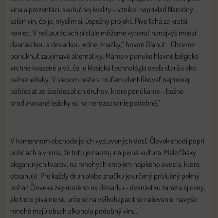
vína a prezentácii skutočnej kvality - vznikol napríklad Národný
salón vín, čo je, myslím si, úspešný projekt. Pivo ťahá za kratší
koniec. V reštauráciách si stále môžeme vyberať nanajvýš medzi
dvanástkou a desiatkou jednej značky,“ hovorí Blahút. „Chceme
ponúknuť zaujímavé alternatívy. Máme v ponuke hlavne belgické
vrchne kvasené pivá, čo je klasická technológia oveľa staršia ako
bežné ležiaky. V slepom teste si trúfam identifikovať najmenej
päťdesiat zo šesťdesiatich druhov, ktoré ponúkame – bežne
produkované ležiaky sú na nerozoznanie podobné.“
V kamennom obchode je ich vystavených dosť. Človek chodí popri
policiach a vníma, že toto je naozaj iná pivná kultúra. Malé fľašky
elegantných tvarov, na mnohých emblém nejakého ovocia, ktoré
obsahujú. Pre každý druh alebo značku je určený príslušný pekný
pohár. Človeka zvyknutého na desiatku - dvanástku zarazia aj ceny,
ale tieto pivá nie sú určené na veľkokapacitné nalievanie, navyše
mnohé majú obsah alkoholu podobný vínu.