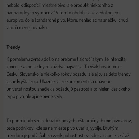
nebolo k dispozícii miestne pivo, ale produkt niektorého z
nadnárodných výrobcov.“ V tomto období sa zaviedol pojem
europivo, čo je štandardné pivo, ktoré, nehľadiac na značku, chutí
viac či menej rovnako.
Trendy
K pomalému zvratu došlo na prelome tisícročí s tým, že intenzita
zmien je za posledný rok až dva najväčšia. To však hovoríme o
Česku, Slovensko je niekoľko rokov pozadu, ale aj tu sa tieto trendy
jasne kryštalizujú. Ukazuje sa, že konzumenti sú unavení
univerzálnosťou značiek a požadujú pestrosť a to nielen klasického
typu piva, ale aj iné pivné štýly.
To podmienilo vznik desiatok nových reštauračných minipivovarov,
teda podnikov, kde sa na mieste pivo uvarí aj vypije. Druhým
trendom je podľa Šabíka vznik pohostinstiev, kde sa čapuje šesť až