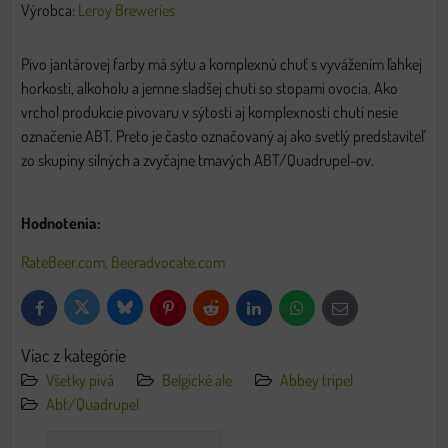
Výrobca:
Leroy Breweries
Pivo jantárovej farby má sýtu a komplexnú chuť s vyvážením ľahkej
horkosti, alkoholu a jemne sladšej chuti so stopami ovocia. Ako
vrchol produkcie pivovaru v sýtosti aj komplexnosti chutí nesie
označenie ABT. Preto je často označovaný aj ako svetlý predstaviteľ
zo skupiny silných a zvyčajne tmavých ABT/Quadrupel-ov.
Hodnotenia:
RateBeer.com,
Beeradvocate.com
Bluesky
Twitter
Facebook
Pinterest
Reddit
LinkedIn
WhatsApp
E-
mail
Viac z kategórie
Všetky pivá
Belgické ale
Abbey tripel
Abt/Quadrupel