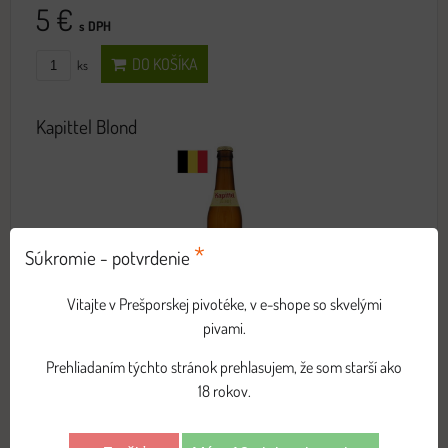
5 €
s DPH
DO KOŠÍKA
ks
Kapittel Blond
*
Súkromie - potvrdenie
Vitajte v Prešporskej pivotéke, v e-shope so skvelými
Jemné, ľahko pitelné kláštorné pivo s hladkým zakončením.
pivami.
2,60 €
Prehliadaním týchto stránok prehlasujem, že som starší ako
s DPH
18 rokov.
DO KOŠÍKA
ks