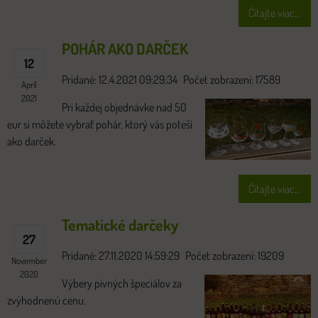
Čítajte viac...
POHÁR AKO DARČEK
12
Pridané: 12.4.2021 09:29:34
Počet zobrazení: 17589
Apríl
2021
Pri každej objednávke nad 50
eur si môžete vybrať pohár, ktorý vás poteší
ako darček.
Čítajte viac...
Tematické darčeky
27
Pridané: 27.11.2020 14:59:29
Počet zobrazení: 19209
November
2020
Výbery pivných špeciálov za
zvýhodnenú cenu.