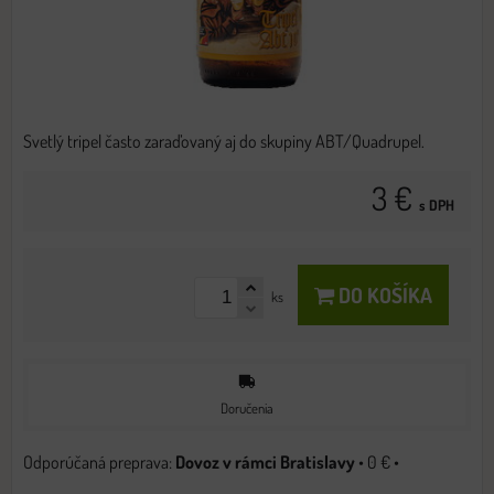
Svetlý tripel často zaraďovaný aj do skupiny ABT/Quadrupel.
3 €
s DPH
DO KOŠÍKA
ks
Doručenia
Dovoz v rámci Bratislavy
•
0 €
•