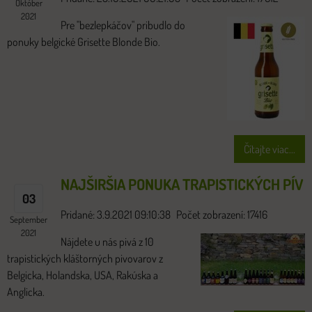
Október
2021
Pre "bezlepkáčov" pribudlo do
ponuky belgické Grisette Blonde Bio.
Čítajte viac...
NAJŠIRŠIA PONUKA TRAPISTICKÝCH PÍV
03
Pridané: 3.9.2021 09:10:38
Počet zobrazení: 17416
September
2021
Nájdete u nás pivá z 10
trapistických kláštorných pivovarov z
Belgicka, Holandska, USA, Rakúska a
Anglicka.