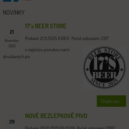
NOVINKY
17´s BEER STORE
21
Pridané: 21.11.2025 11:06:11
Počet zobrazení: 2317
November
2025
s najširšou ponukou nami
dovážaných pív
Čítajte viac...
NOVÉ BEZLEPKOVĚ PIVO
29
Pridané: 29.10.2021 00:21:09
Počet zobrazení: 17612