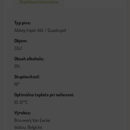
Doplnkové informácie
Typ piva:
Abbey tripel, Abt / Quadrupel
Objem:
33cl
Obsah alkoholu:
9%
Stupňovitosť:
19°
Optimálna teplota pri nalievaní:
10-12°C
Výrobca:
Brouwerij Van Eecke
Watou, Belgicko