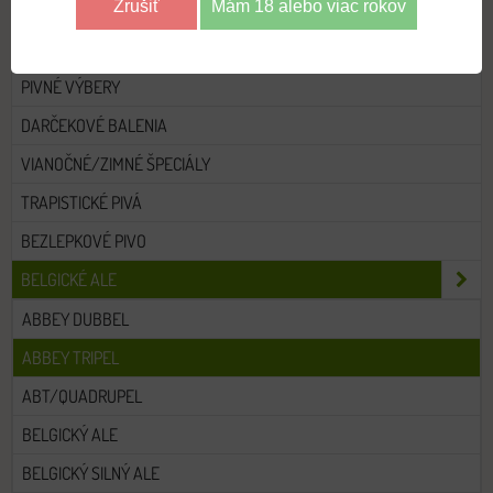
Zrušiť
Mám 18 alebo viac rokov
VŠETKY PIVÁ
PIVNÉ VÝBERY
DARČEKOVÉ BALENIA
VIANOČNÉ/ZIMNÉ ŠPECIÁLY
TRAPISTICKÉ PIVÁ
BEZLEPKOVÉ PIVO
BELGICKÉ ALE
ABBEY DUBBEL
ABBEY TRIPEL
ABT/QUADRUPEL
BELGICKÝ ALE
BELGICKÝ SILNÝ ALE