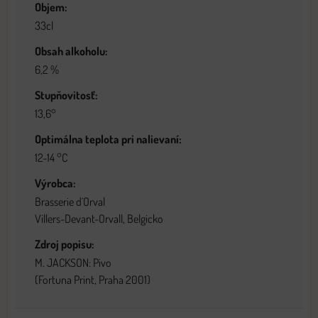
Objem:
33cl
Obsah alkoholu:
6,2 %
Stupňovitosť:
13,6°
Optimálna teplota pri nalievaní:
12-14 °C
Výrobca:
Brasserie d´Orval
Villers-Devant-Orvall, Belgicko
Zdroj popisu:
M. JACKSON: Pivo
(Fortuna Print, Praha 2001)