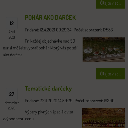
Čítajte viac...
POHÁR AKO DARČEK
12
Pridané: 12.4.2021 09:29:34
Počet zobrazení: 17583
Apríl
2021
Pri každej objednávke nad 50
eur si môžete vybrať pohár, ktorý vás poteší
ako darček.
Čítajte viac...
Tematické darčeky
27
Pridané: 27.11.2020 14:59:29
Počet zobrazení: 19200
November
2020
Výbery pivných špeciálov za
zvýhodnenú cenu.