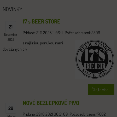
NOVINKY
17´s BEER STORE
21
Pridané: 21.11.2025 11:06:11
Počet zobrazení: 2309
November
2025
s najširšou ponukou nami
dovážaných pív
Čítajte viac...
NOVÉ BEZLEPKOVĚ PIVO
29
Pridané: 29.10.2021 00:21:09
Počet zobrazení: 17602
Október