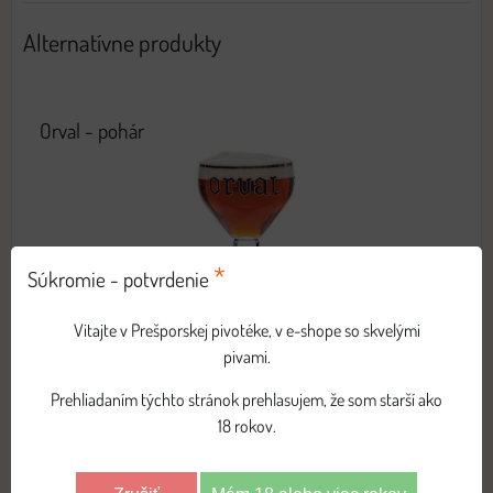
Alternatívne produkty
Orval - pohár
*
Súkromie - potvrdenie
Vitajte v Prešporskej pivotéke, v e-shope so skvelými
33cl
pivami.
6 €
Prehliadaním týchto stránok prehlasujem, že som starší ako
s DPH
18 rokov.
DO KOŠÍKA
ks