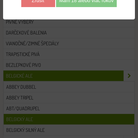
Zrušiť
Mám 18 alebo viac rokov
VŠETKY PIVÁ
PIVNÉ VÝBERY
DARČEKOVÉ BALENIA
VIANOČNÉ/ZIMNÉ ŠPECIÁLY
TRAPISTICKÉ PIVÁ
BEZLEPKOVÉ PIVO
BELGICKÉ ALE
ABBEY DUBBEL
ABBEY TRIPEL
ABT/QUADRUPEL
BELGICKÝ ALE
BELGICKÝ SILNÝ ALE