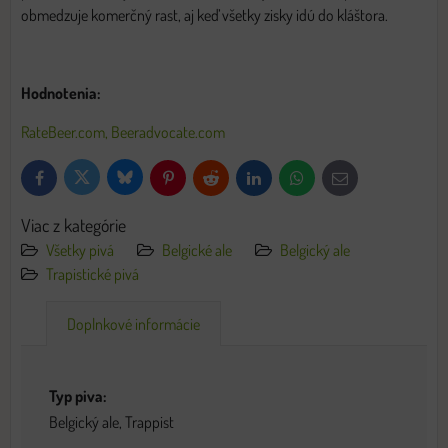
obmedzuje komerčný rast, aj keď všetky zisky idú do kláštora.
Hodnotenia:
RateBeer.com,
Beeradvocate.com
Bluesky
Twitter
Facebook
Pinterest
Reddit
LinkedIn
WhatsApp
E-
mail
Viac z kategórie
Všetky pivá
Belgické ale
Belgický ale
Trapistické pivá
Doplnkové informácie
Typ piva:
Belgický ale, Trappist