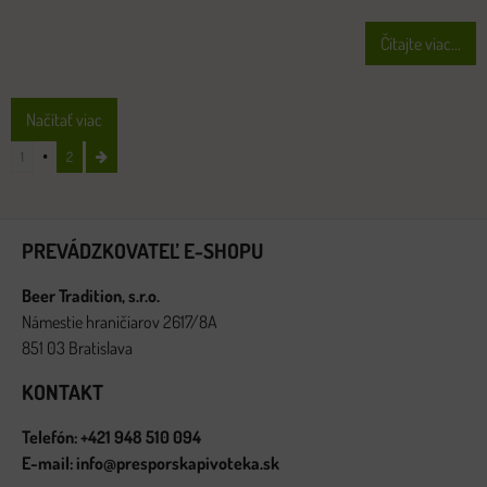
Čítajte viac...
Načítať viac
1
2
PREVÁDZKOVATEĽ E-SHOPU
Beer Tradition, s.r.o.
Námestie hraničiarov 2617/8A
851 03 Bratislava
KONTAKT
Telefón: +421 948 510 094
E-mail: info@presporskapivoteka.sk