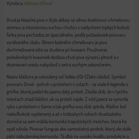
Výrobca:
Abbaye d'Orval
Orval je klasické pivo v štýle abbey so silnou kvetinovo-chmelovou
arómou a intenzívnou suchou chuťou s nádychom trpkých bobulí.
Farba piva pochádza zo špeciálneho, podľa požiadaviek pivovaru
vyrábaného sladu. Okrem bežného chmeľovaru je pivo
dochmeľované ešte za studena pri kvasení. Používanie
polodivokých kvasiniek dodáva chuti piva výraznú plnosť a v
doznievaní sviežu nakyslosť s extra suchým zakončením.
Názov kláštora je odvodený od Vallée d´Or (Zlaté údolie). Symbol
pivovaru Orval - pstruh s prsteňom v ústach - sa viaže k legende o
grófke, ktorej padol do jazera zlatý prsteň. Zložila sľub, že v týchto
miestach zriadi kláštor, ak sa prsteň nájde. Z vôd jazera sa vynorila
ryba s prsteňom v tlame a tak grófka svoj sľub splnila. Kláštor bol
niekoľkokrát vyplienený a až v tridsiatych rokoch dvadsiateho
storočia sa sem vrátila komunita trapistických mníchov, ktorá ho
opäť oživila. Pivovar funguje ako samostatný podnik, ktorý ale stále
patrí náboženskej komunite. Tá dbá na vysokú kvalitu produkcie a