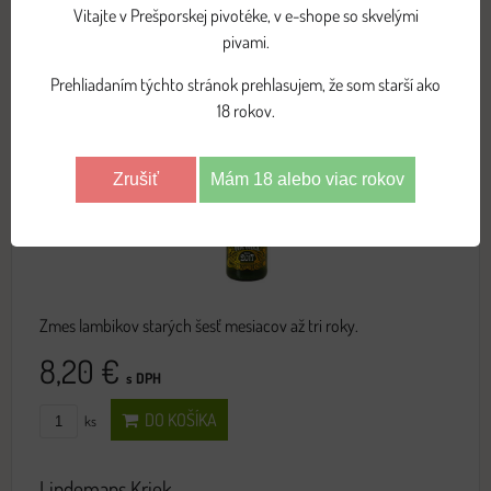
Vitajte v Prešporskej pivotéke, v e-shope so skvelými
DO KOŠÍKA
ks
pivami.
Prehliadaním týchto stránok prehlasujem, že som starší ako
Lindemans Gueuze Cuvée René 2023
18 rokov.
Zrušiť
Mám 18 alebo viac rokov
Zmes lambikov starých šesť mesiacov až tri roky.
8,20 €
s DPH
DO KOŠÍKA
ks
Lindemans Kriek