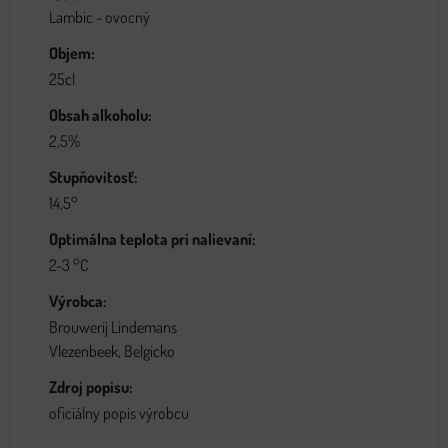
Lambic - ovocný
Objem:
25cl
Obsah alkoholu:
2,5%
Stupňovitosť:
14,5°
Optimálna teplota pri nalievaní:
2-3 °C
Výrobca:
Brouwerij Lindemans
Vlezenbeek, Belgicko
Zdroj popisu:
oficiálny popis výrobcu