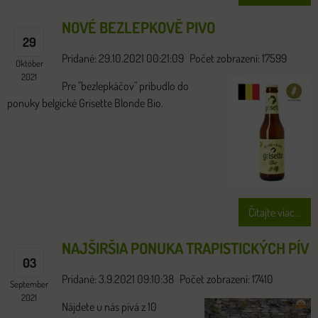
NOVÉ BEZLEPKOVĚ PIVO
29
Pridané: 29.10.2021 00:21:09
Počet zobrazení: 17599
Október
2021
Pre "bezlepkáčov" pribudlo do
ponuky belgické Grisette Blonde Bio.
Čítajte viac...
NAJŠIRŠIA PONUKA TRAPISTICKÝCH PÍV
03
Pridané: 3.9.2021 09:10:38
Počet zobrazení: 17410
September
2021
Nájdete u nás pivá z 10