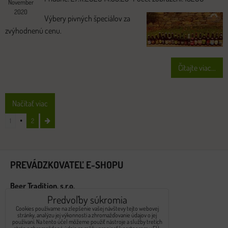
November
2020
Výbery pivných špeciálov za
zvýhodnenú cenu.
Čítajte viac...
Načítať viac
1
2
PREVÁDZKOVATEĽ E-SHOPU
Beer Tradition, s.r.o.
Predvoľby súkromia
Námestie hraničiarov 2617/8A
Cookies používame na zlepšenie vašej návštevy tejto webovej
851 03 Bratislava
stránky, analýzu jej výkonnosti a zhromažďovanie údajov o jej
používaní. Na tento účel môžeme použiť nástroje a služby tretích