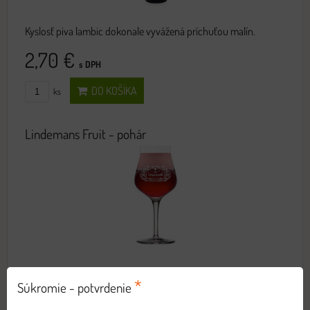
Kyslosť piva lambic dokonale vyvážená príchuťou malín.
2,70 €
s DPH
DO KOŠÍKA
ks
Lindemans Fruit - pohár
25cl
*
Súkromie - potvrdenie
4,20 €
s DPH