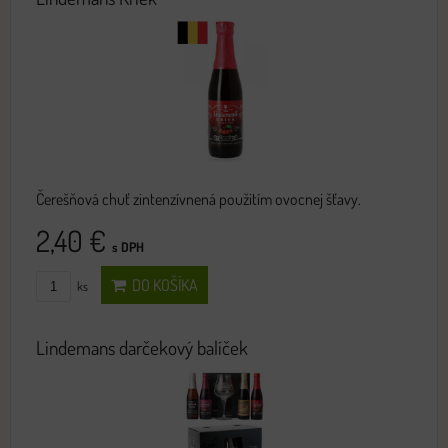
Čerešňová chuť zintenzívnená použitím ovocnej šťavy.
2,40 €
s DPH
DO KOŠÍKA
ks
Lindemans darčekový balíček