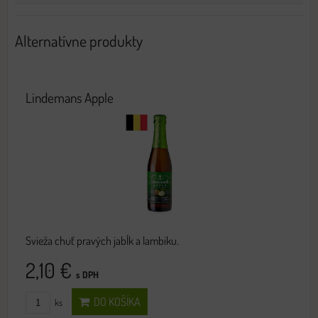
Alternatívne produkty
Lindemans Apple
Svieža chuť pravých jabĺk a lambiku.
2,10 €
s DPH
DO KOŠÍKA
ks