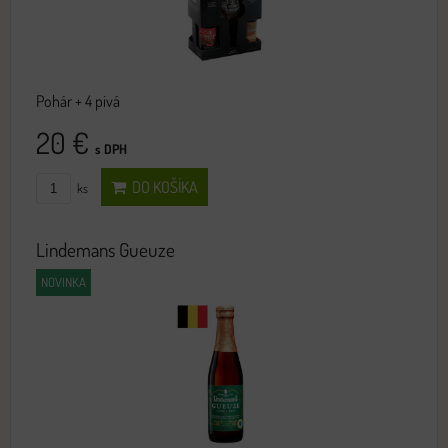
Pohár + 4 pivá
20 €
s DPH
DO KOŠÍKA
ks
Lindemans Gueuze
NOVINKA