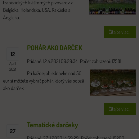
trapistických kláštorných pivovarov z
Belgicka, Holandska, USA, Rakúska a
Anglicka.
Čítajte viac...
POHÁR AKO DARČEK
12
Pridané: 12.4.2021 09:29:34
Počet zobrazení: 17581
Apríl
2021
Pri každej objednávke nad 50
eur si môžete vybrať pohár, ktorý vás poteší
ako darček.
Čítajte viac...
Tematické darčeky
27
Pridané: 27.11.2020 14:59:29
Počet zobrazení: 19200