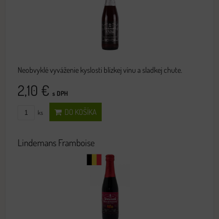
Neobvyklé vyváženie kyslosti blízkej vínu a sladkej chute.
2,10 €
s DPH
DO KOŠÍKA
ks
Lindemans Framboise