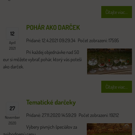
Čítajte viac...
POHÁR AKO DARČEK
12
Pridané: 12.4.2021 09:29:34
Počet zobrazení: 17595
Apríl
2021
Pri každej objednávke nad 50
eur si môžete vybrať pohár, ktorý vás poteší
ako darček.
Čítajte viac...
Tematické darčeky
27
Pridané: 27.11.2020 14:59:29
Počet zobrazení: 19212
November
2020
Výbery pivných špeciálov za
zvýhodnenú cenu.