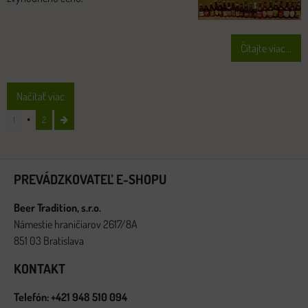
Čítajte viac...
Načítať viac
1
2
PREVÁDZKOVATEĽ E-SHOPU
Beer Tradition, s.r.o.
Námestie hraničiarov 2617/8A
851 03 Bratislava
KONTAKT
Telefón: +421 948 510 094