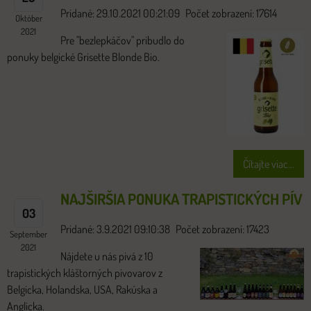
Pridané: 29.10.2021 00:21:09
Počet zobrazení: 17614
Október
2021
Pre "bezlepkáčov" pribudlo do
ponuky belgické Grisette Blonde Bio.
Čítajte viac...
NAJŠIRŠIA PONUKA TRAPISTICKÝCH PÍV
03
Pridané: 3.9.2021 09:10:38
Počet zobrazení: 17423
September
2021
Nájdete u nás pivá z 10
trapistických kláštorných pivovarov z
Belgicka, Holandska, USA, Rakúska a
Anglicka.