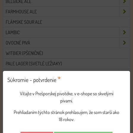
BELGICKÉ ALE
FARMHOUSE ALE
FLÁMSKE SOUR ALE
LAMBIC
OVOCNÉ PIVÁ
WITBIER (PŠENIČNÉ)
PALE LAGER (SVETLÉ LEŽIAKY)
ANGLICKÉ ALE
*
Súkromie - potvrdenie
BITTER
Vitajte v Prešporskej pivotéke, v e-shope so skvelými
IPA/APA/EPA
pivami.
PORTER/STOUT
Prehliadaním týchto stránok prehlasujem, že som starší ako
POHÁRE
18 rokov.