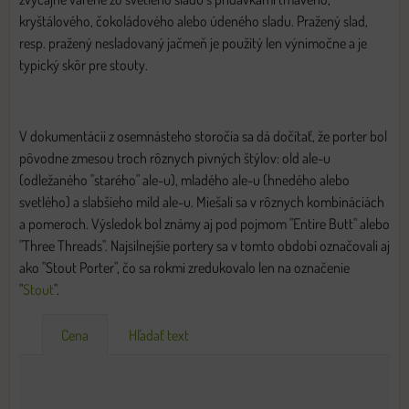
kryštálového, čokoládového alebo údeného sladu. Pražený slad,
resp. pražený nesladovaný jačmeň je použitý len výnimočne a je
typický skôr pre stouty.
V dokumentácii z osemnásteho storočia sa dá dočítať, že porter bol
pôvodne zmesou troch rôznych pivných štýlov: old ale-u
(odležaného "starého" ale-u), mladého ale-u (hnedého alebo
svetlého) a slabšieho mild ale-u. Miešali sa v rôznych kombináciách
a pomeroch. Výsledok bol známy aj pod pojmom "Entire Butt" alebo
"Three Threads". Najsilnejšie portery sa v tomto období označovali aj
ako "Stout Porter", čo sa rokmi zredukovalo len na označenie
"
Stout
".
Cena
Hľadať text