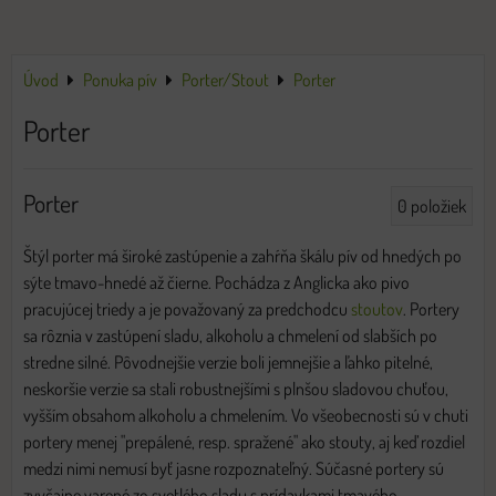
Úvod
Ponuka pív
Porter/Stout
Porter
Porter
Porter
0
položiek
Štýl porter má široké zastúpenie a zahŕňa škálu pív od hnedých po
sýte tmavo-hnedé až čierne. Pochádza z Anglicka ako pivo
pracujúcej triedy a je považovaný za predchodcu
stoutov
. Portery
sa rôznia v zastúpení sladu, alkoholu a chmelení od slabších po
stredne silné. Pôvodnejšie verzie boli jemnejšie a ľahko pitelné,
neskoršie verzie sa stali robustnejšími s plnšou sladovou chuťou,
vyšším obsahom alkoholu a chmelením. Vo všeobecnosti sú v chuti
portery menej "prepálené, resp. spražené" ako stouty, aj keď rozdiel
medzi nimi nemusí byť jasne rozpoznateľný. Súčasné portery sú
zvyčajne varené zo svetlého sladu s prídavkami tmavého,