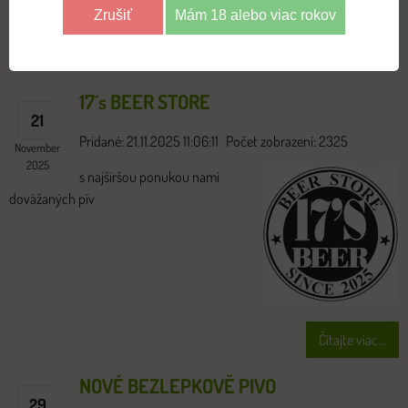
Zrušiť
Mám 18 alebo viac rokov
NOVINKY
17´s BEER STORE
21
Pridané: 21.11.2025 11:06:11
Počet zobrazení: 2325
November
2025
s najširšou ponukou nami
dovážaných pív
Čítajte viac...
NOVÉ BEZLEPKOVĚ PIVO
29